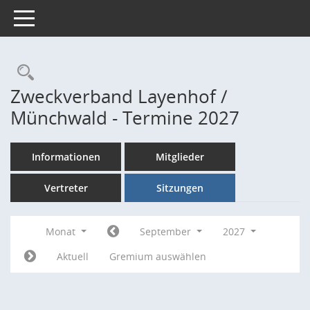
Toggle navigation
Rechercheauswahl
Zweckverband Layenhof /
Münchwald - Termine 2027
Informationen
Mitglieder
Vertreter
Sitzungen
Monat
September
2027
Aktuell
Gremium auswählen