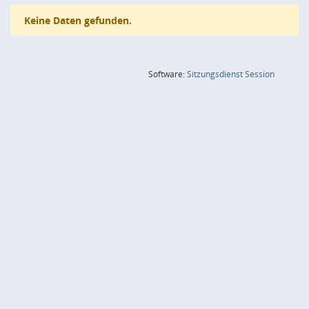
Keine Daten gefunden.
(Wird in
Software:
Sitzungsdienst
Session