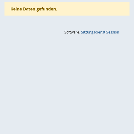
Keine Daten gefunden.
(Wird in
Software:
Sitzungsdienst
Session