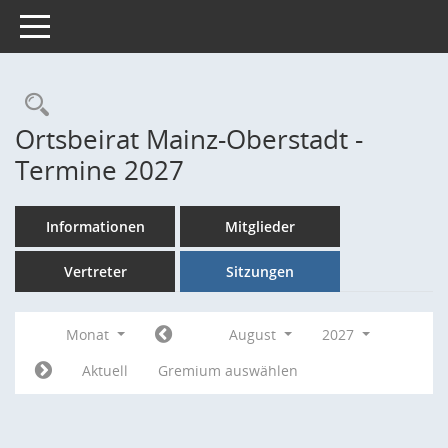
Toggle navigation
Rechercheauswahl
Ortsbeirat Mainz-Oberstadt -
Termine 2027
Informationen
Mitglieder
Vertreter
Sitzungen
Monat
August
2027
Aktuell
Gremium auswählen