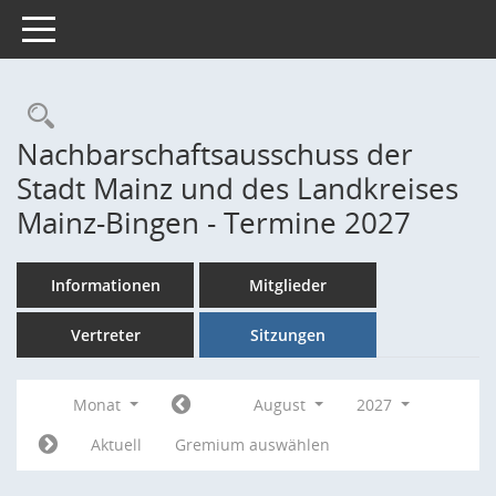
Toggle navigation
Rechercheauswahl
Nachbarschaftsausschuss der
Stadt Mainz und des Landkreises
Mainz-Bingen - Termine 2027
Informationen
Mitglieder
Vertreter
Sitzungen
Monat
August
2027
Aktuell
Gremium auswählen