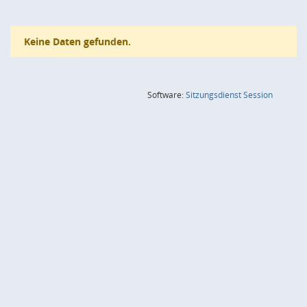
Keine Daten gefunden.
(Wird in
Software:
Sitzungsdienst
Session