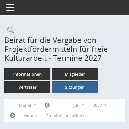
Toggle navigation
Rechercheauswahl
Beirat für die Vergabe von
Projektfördermitteln für freie
Kulturarbeit - Termine 2027
Informationen
Mitglieder
Vertreter
Sitzungen
Monat
Juli
2027
Aktuell
Gremium auswählen