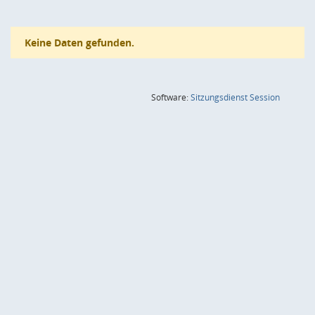
Keine Daten gefunden.
(Wird in
Software:
Sitzungsdienst
Session