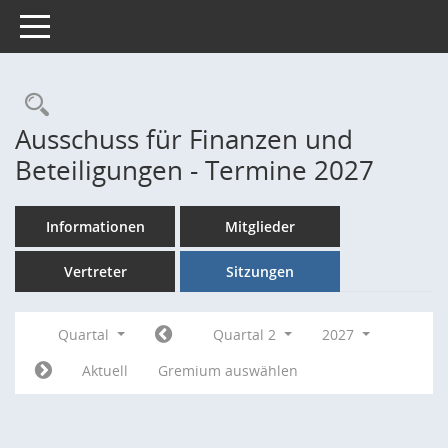
Toggle navigation
Rechercheauswahl
Ausschuss für Finanzen und
Beteiligungen - Termine 2027
Informationen
Mitglieder
Vertreter
Sitzungen
Quartal
Quartal 2
2027
Aktuell
Gremium auswählen