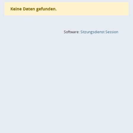
Keine Daten gefunden.
(Wird in
Software:
Sitzungsdienst
Session