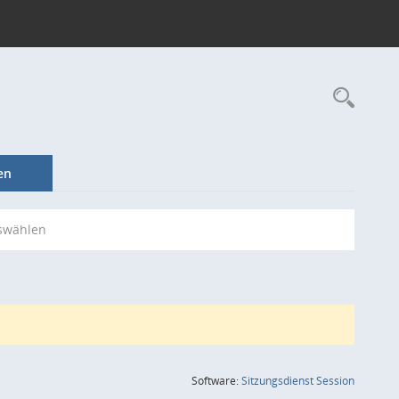
Rec
en
swählen
(Wird in
Software:
Sitzungsdienst
Session