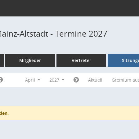
Mainz-Altstadt - Termine 2027
Mitglieder
Vertreter
Sitzung
April
2027
Aktuell
Gremium au
den.