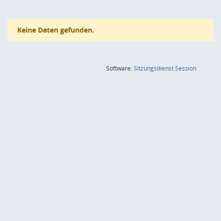
Keine Daten gefunden.
(Wird in
Software:
Sitzungsdienst
Session