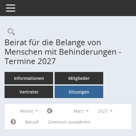
Toggle navigation
Rechercheauswahl
Beirat für die Belange von
Menschen mit Behinderungen -
Termine 2027
Informationen
Mitglieder
Vertreter
Sitzungen
Monat
März
2027
Aktuell
Gremium auswählen