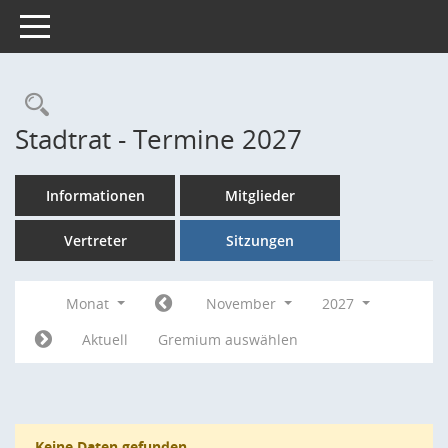
Toggle navigation
Rechercheauswahl
Stadtrat - Termine 2027
Informationen
Mitglieder
Vertreter
Sitzungen
Monat
November
2027
Aktuell
Gremium auswählen
Keine Daten gefunden.