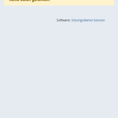
(Wird in
Software:
Sitzungsdienst
Session