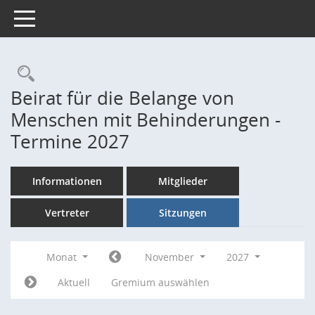
Toggle navigation
Rechercheauswahl
Beirat für die Belange von
Menschen mit Behinderungen -
Termine 2027
Informationen
Mitglieder
Vertreter
Sitzungen
Monat
November
2027
Aktuell
Gremium auswählen