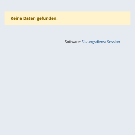
Keine Daten gefunden.
(Wird in
Software:
Sitzungsdienst
Session