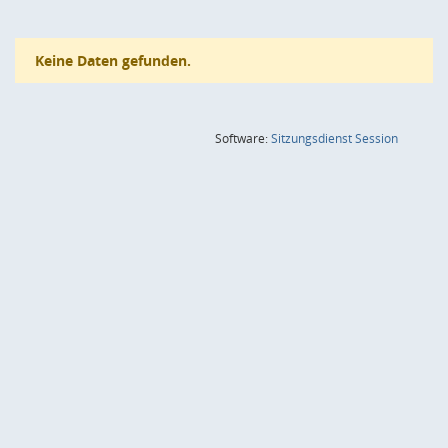
Keine Daten gefunden.
(Wird in
Software:
Sitzungsdienst
Session