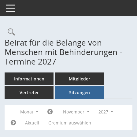
Toggle navigation
Rechercheauswahl
Beirat für die Belange von
Menschen mit Behinderungen -
Termine 2027
Informationen
Mitglieder
Vertreter
Sitzungen
Monat
November
2027
Aktuell
Gremium auswählen