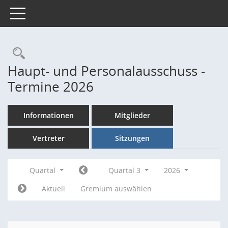
Toggle navigation
Rechercheauswahl
Haupt- und Personalausschuss -
Termine 2026
Informationen
Mitglieder
Vertreter
Sitzungen
Quartal
Quartal 3
2026
Aktuell
Gremium auswählen