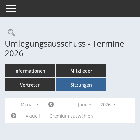
Toggle navigation
Rechercheauswahl
Umlegungsausschuss - Termine
2026
Informationen
Mitglieder
Vertreter
Sitzungen
Monat
Juni
2026
Aktuell
Gremium auswählen