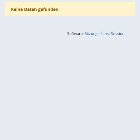
Keine Daten gefunden.
(Wird in
Software:
Sitzungsdienst
Session