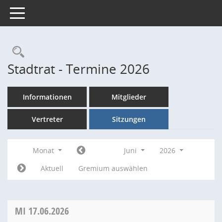
Toggle navigation
Rechercheauswahl
Stadtrat - Termine 2026
Informationen
Mitglieder
Vertreter
Sitzungen
Monat
Juni
2026
Aktuell
Gremium auswählen
MI
17.06.2026