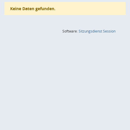
Keine Daten gefunden.
(Wird in
Software:
Sitzungsdienst
Session