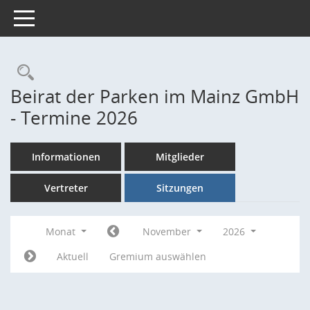
Toggle navigation
Rechercheauswahl
Beirat der Parken im Mainz GmbH
- Termine 2026
Informationen
Mitglieder
Vertreter
Sitzungen
Monat
November
2026
Aktuell
Gremium auswählen