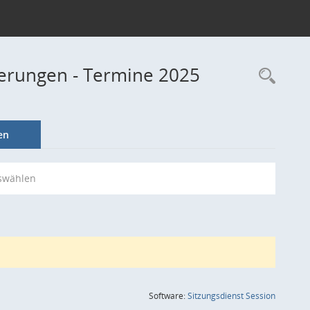
derungen - Termine 2025
Rec
en
swählen
(Wird in
Software:
Sitzungsdienst
Session