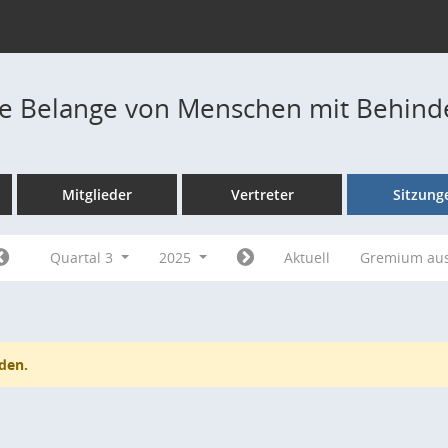
die Belange von Menschen mit Behin
Mitglieder
Vertreter
Sitzung
Quartal 3
2025
Aktuell
Gremium au
den.