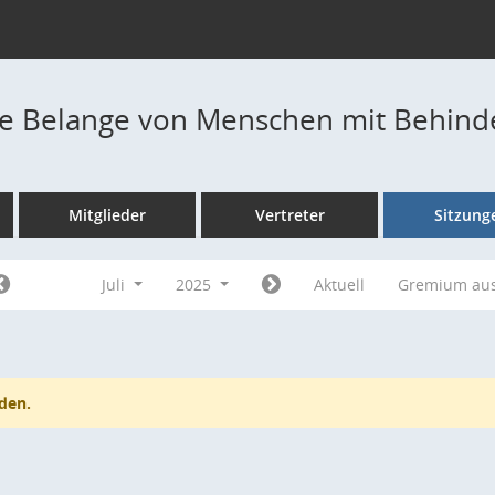
die Belange von Menschen mit Behin
Mitglieder
Vertreter
Sitzung
Juli
2025
Aktuell
Gremium au
den.