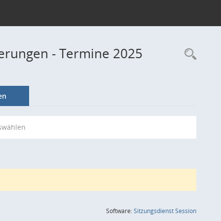
derungen - Termine 2025
Rec
en
swählen
(Wird in
Software:
Sitzungsdienst
Session