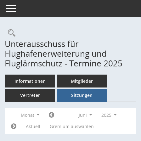
Toggle navigation
Rechercheauswahl
Unterausschuss für
Flughafenerweiterung und
Fluglärmschutz - Termine 2025
Informationen
Mitglieder
Vertreter
Sitzungen
Monat
Juni
2025
Aktuell
Gremium auswählen