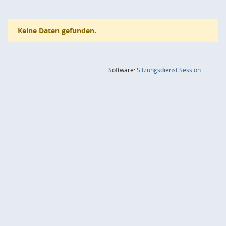
Keine Daten gefunden.
(Wird in
Software:
Sitzungsdienst
Session