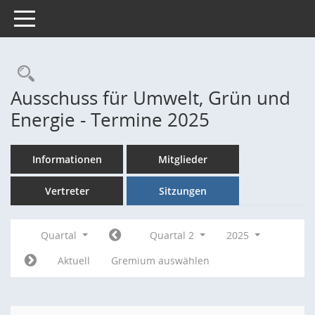
Toggle navigation
Rechercheauswahl
Ausschuss für Umwelt, Grün und
Energie - Termine 2025
Informationen
Mitglieder
Vertreter
Sitzungen
Quartal
Quartal 2
2025
Aktuell
Gremium auswählen