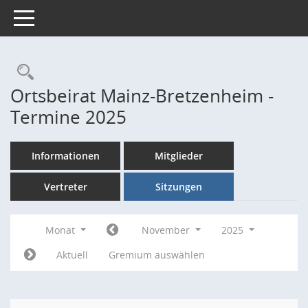
Toggle navigation
Rechercheauswahl
Ortsbeirat Mainz-Bretzenheim -
Termine 2025
Informationen
Mitglieder
Vertreter
Sitzungen
Monat
November
2025
Aktuell
Gremium auswählen