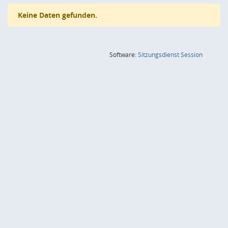
Keine Daten gefunden.
(Wird in
Software:
Sitzungsdienst
Session