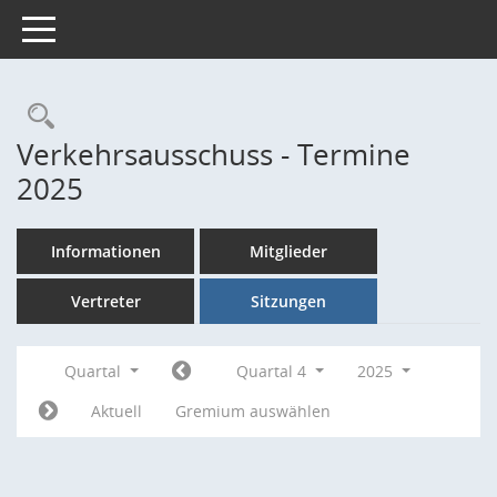
Toggle navigation
Rechercheauswahl
Verkehrsausschuss - Termine
2025
Informationen
Mitglieder
Vertreter
Sitzungen
Quartal
Quartal 4
2025
Aktuell
Gremium auswählen