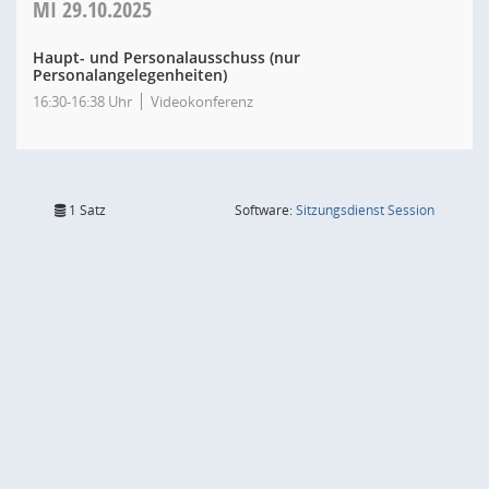
MI
29.10.2025
Haupt- und Personalausschuss (nur
Personalangelegenheiten)
16:30-16:38 Uhr
Videokonferenz
(Wird in
1 Satz
Software:
Sitzungsdienst
Session