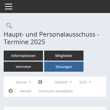
Toggle navigation
Rechercheauswahl
Haupt- und Personalausschuss -
Termine 2025
Informationen
Mitglieder
Vertreter
Sitzungen
Monat
Oktober
2025
Aktuell
Gremium auswählen