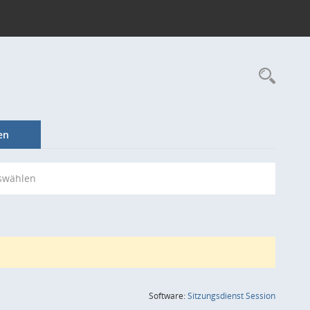
Rec
en
swählen
(Wird in
Software:
Sitzungsdienst
Session