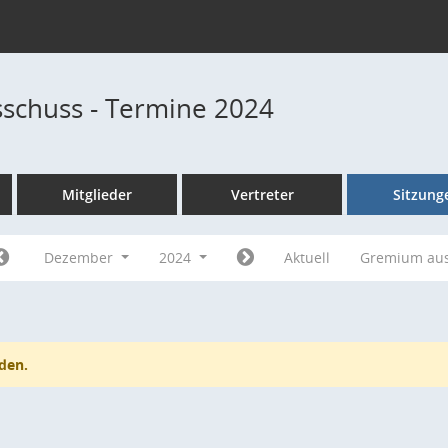
schuss - Termine 2024
Mitglieder
Vertreter
Sitzung
Dezember
2024
Aktuell
Gremium au
den.