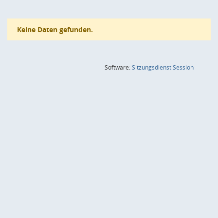
Keine Daten gefunden.
(Wird in
Software:
Sitzungsdienst
Session