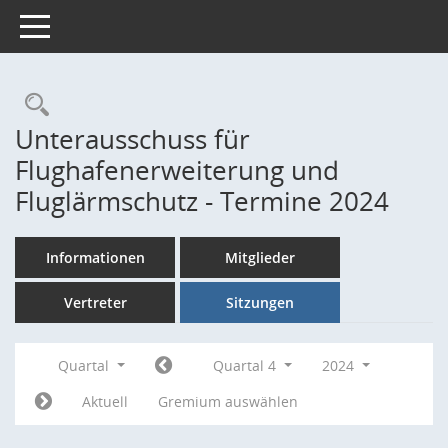
Toggle navigation
Rechercheauswahl
Unterausschuss für
Flughafenerweiterung und
Fluglärmschutz - Termine 2024
Informationen
Mitglieder
Vertreter
Sitzungen
Quartal
Quartal 4
2024
Aktuell
Gremium auswählen