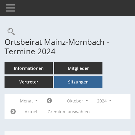
Toggle navigation
Rechercheauswahl
Ortsbeirat Mainz-Mombach -
Termine 2024
Informationen
Mitglieder
Vertreter
Sitzungen
Monat
Oktober
2024
Aktuell
Gremium auswählen