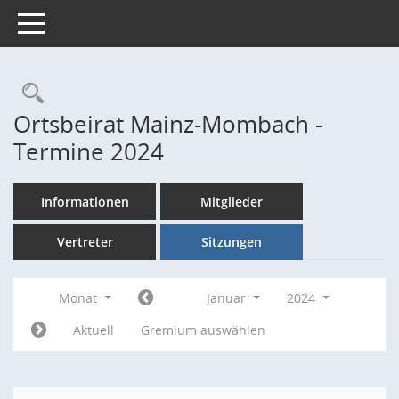
Toggle navigation
Rechercheauswahl
Ortsbeirat Mainz-Mombach -
Termine 2024
Informationen
Mitglieder
Vertreter
Sitzungen
Monat
Januar
2024
Aktuell
Gremium auswählen