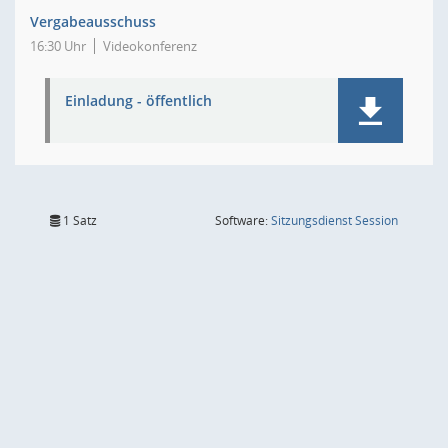
Vergabeausschuss
16:30 Uhr
Videokonferenz
Einladung - öffentlich
(Wird in
1 Satz
Software:
Sitzungsdienst
Session