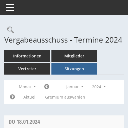
Toggle navigation
Rechercheauswahl
Vergabeausschuss - Termine 2024
Informationen
Mitglieder
Vertreter
Sitzungen
Monat
Januar
2024
Aktuell
Gremium auswählen
DO
18.01.2024