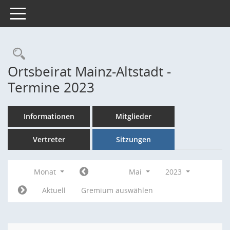
Toggle navigation
Rechercheauswahl
Ortsbeirat Mainz-Altstadt -
Termine 2023
Informationen
Mitglieder
Vertreter
Sitzungen
Monat
Mai
2023
Aktuell
Gremium auswählen