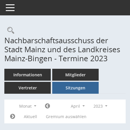
Toggle navigation
Rechercheauswahl
Nachbarschaftsausschuss der
Stadt Mainz und des Landkreises
Mainz-Bingen - Termine 2023
Informationen
Mitglieder
Vertreter
Sitzungen
Monat
April
2023
Aktuell
Gremium auswählen