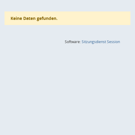
Keine Daten gefunden.
(Wird in
Software:
Sitzungsdienst
Session