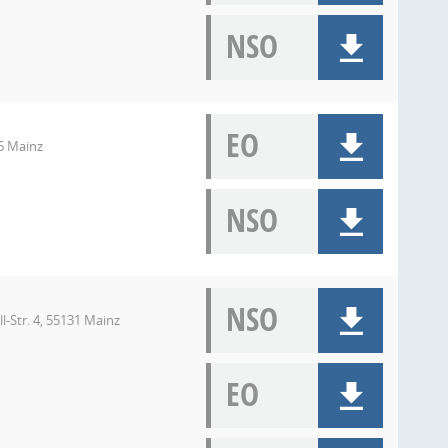
NSO
EO
16 Mainz
NSO
NSO
-Str. 4, 55131 Mainz
EO