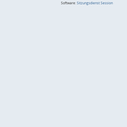
(Wird in
Software:
Sitzungsdienst
Session