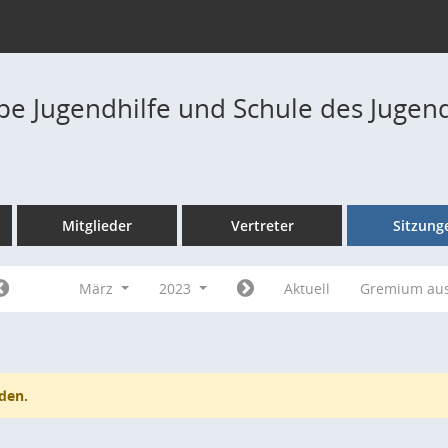
pe Jugendhilfe und Schule des Jugen
Mitglieder
Vertreter
Sitzung
März
2023
Aktuell
Gremium au
den.