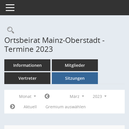
Toggle navigation
Rechercheauswahl
Ortsbeirat Mainz-Oberstadt -
Termine 2023
Informationen
Mitglieder
Vertreter
Sitzungen
Monat
März
2023
Aktuell
Gremium auswählen