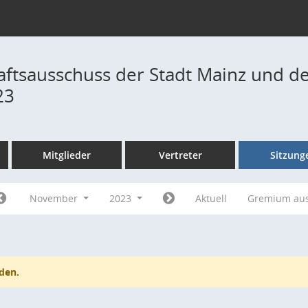
ftsausschuss der Stadt Mainz und de
23
Mitglieder
Vertreter
Sitzung
November
2023
Aktuell
Gremium au
den.