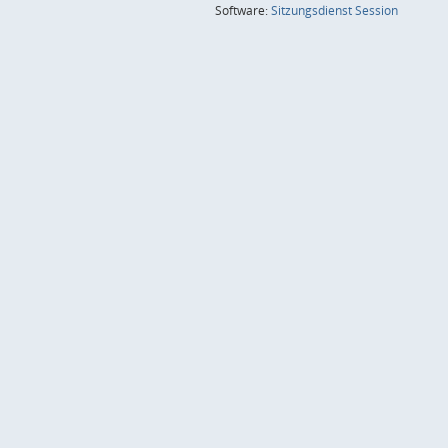
(Wird in
Software:
Sitzungsdienst
Session