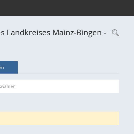
s Landkreises Mainz-Bingen -
Rec
en
swählen