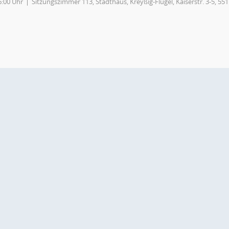
6:00 Uhr
Sitzungszimmer 113, Stadthaus, Kreyßig-Flügel, Kaiserstr. 3-5, 55