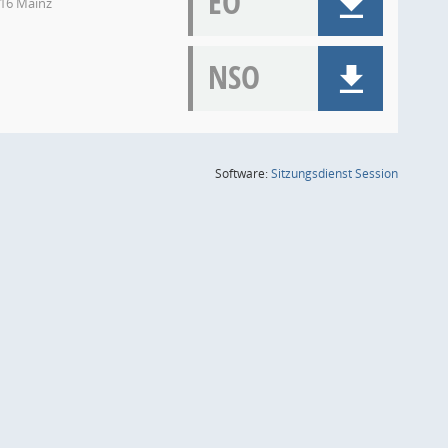
EO
116 Mainz
NSO
(Wird in
Software:
Sitzungsdienst
Session