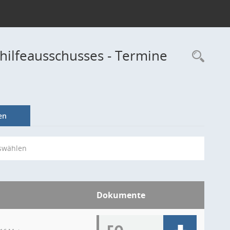
hilfeausschusses - Termine
Rec
en
swählen
Dokumente