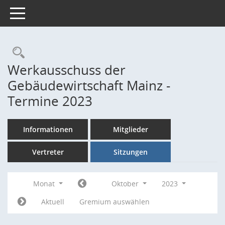
Toggle navigation
Rechercheauswahl
Werkausschuss der
Gebäudewirtschaft Mainz -
Termine 2023
Informationen
Mitglieder
Vertreter
Sitzungen
Monat
Oktober
2023
Aktuell
Gremium auswählen