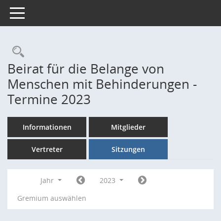
Toggle navigation
Rechercheauswahl
Beirat für die Belange von
Menschen mit Behinderungen -
Termine 2023
Informationen
Mitglieder
Vertreter
Sitzungen
Jahr
2023
Gremium auswählen