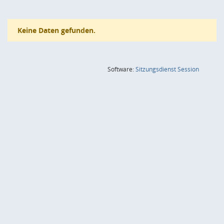
Keine Daten gefunden.
(Wird in
Software:
Sitzungsdienst
Session