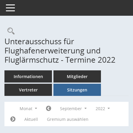
Toggle navigation
Rechercheauswahl
Unterausschuss für
Flughafenerweiterung und
Fluglärmschutz - Termine 2022
Informationen
Mitglieder
Vertreter
Sitzungen
Monat
September
2022
Aktuell
Gremium auswählen