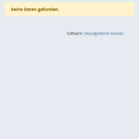
Keine Daten gefunden.
(Wird in
Software:
Sitzungsdienst
Session