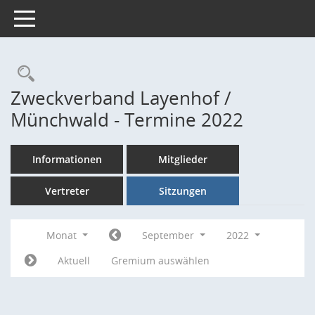
Toggle navigation
Rechercheauswahl
Zweckverband Layenhof /
Münchwald - Termine 2022
Informationen
Mitglieder
Vertreter
Sitzungen
Monat
September
2022
Aktuell
Gremium auswählen