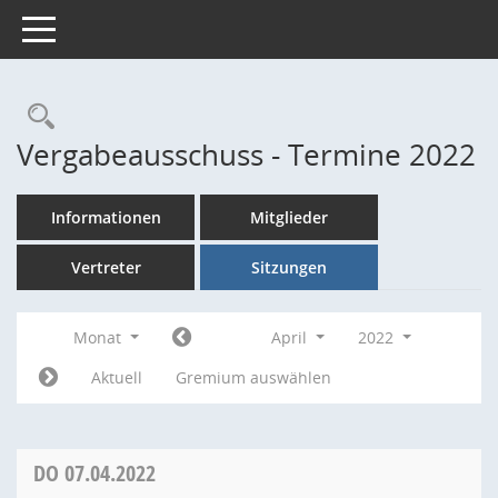
Toggle navigation
Rechercheauswahl
Vergabeausschuss - Termine 2022
Informationen
Mitglieder
Vertreter
Sitzungen
Monat
April
2022
Aktuell
Gremium auswählen
DO
07.04.2022