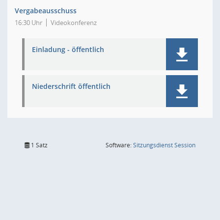
Vergabeausschuss
16:30 Uhr
Videokonferenz
Einladung - öffentlich
Niederschrift öffentlich
(Wird in
1 Satz
Software:
Sitzungsdienst
Session