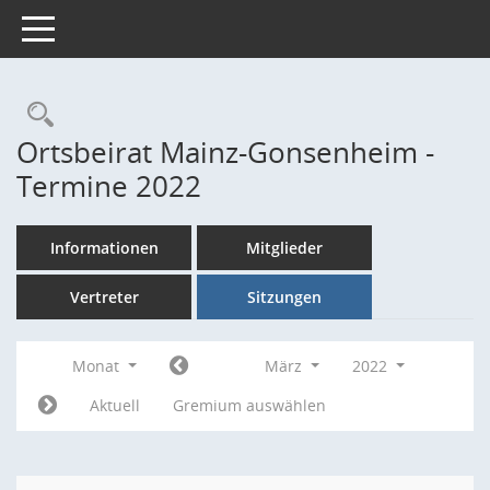
Toggle navigation
Rechercheauswahl
Ortsbeirat Mainz-Gonsenheim -
Termine 2022
Informationen
Mitglieder
Vertreter
Sitzungen
Monat
März
2022
Aktuell
Gremium auswählen