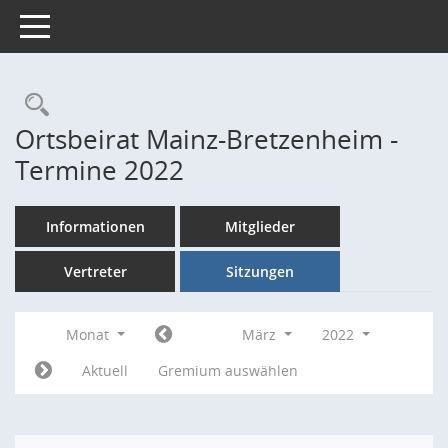
Toggle navigation
Rechercheauswahl
Ortsbeirat Mainz-Bretzenheim -
Termine 2022
Informationen
Mitglieder
Vertreter
Sitzungen
Monat
März
2022
Aktuell
Gremium auswählen