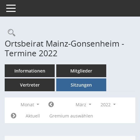
Toggle navigation
Rechercheauswahl
Ortsbeirat Mainz-Gonsenheim -
Termine 2022
Informationen
Mitglieder
Vertreter
Sitzungen
Monat
März
2022
Aktuell
Gremium auswählen