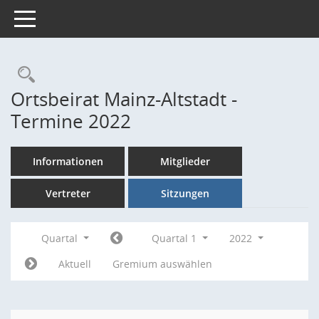
Toggle navigation
Rechercheauswahl
Ortsbeirat Mainz-Altstadt -
Termine 2022
Informationen
Mitglieder
Vertreter
Sitzungen
Quartal
Quartal 1
2022
Aktuell
Gremium auswählen