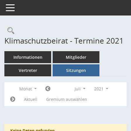
Toggle navigation
Rechercheauswahl
Klimaschutzbeirat - Termine 2021
Informationen
Mitglieder
Vertreter
Sitzungen
Monat
Juli
2021
Aktuell
Gremium auswählen
Keine Daten gefunden.