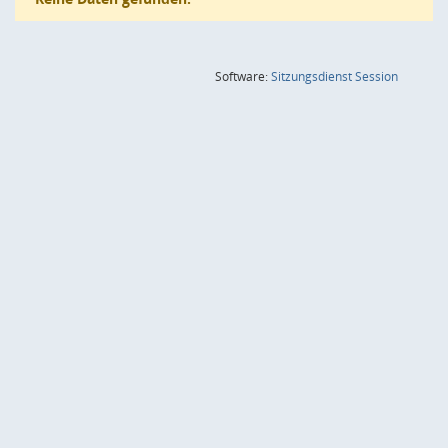
(Wird in
Software:
Sitzungsdienst
Session