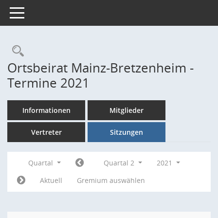
Toggle navigation
Rechercheauswahl
Ortsbeirat Mainz-Bretzenheim -
Termine 2021
Informationen
Mitglieder
Vertreter
Sitzungen
Quartal
Quartal 2
2021
Aktuell
Gremium auswählen