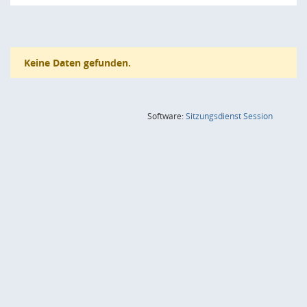
Keine Daten gefunden.
(Wird in
Software:
Sitzungsdienst
Session