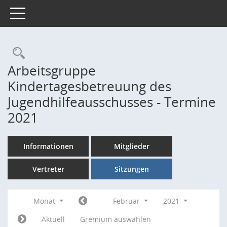
Toggle navigation
Rechercheauswahl
Arbeitsgruppe
Kindertagesbetreuung des
Jugendhilfeausschusses - Termine
2021
Informationen
Mitglieder
Vertreter
Sitzungen
Monat
Februar
2021
Aktuell
Gremium auswählen