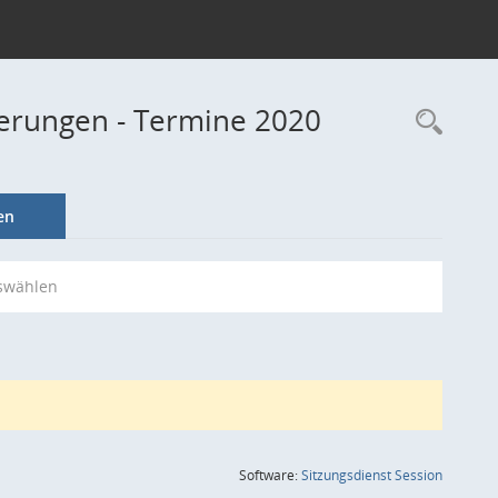
derungen - Termine 2020
Rec
en
swählen
(Wird in
Software:
Sitzungsdienst
Session