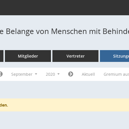
die Belange von Menschen mit Behin
Mitglieder
Vertreter
Sitzung
September
2020
Aktuell
Gremium au
den.