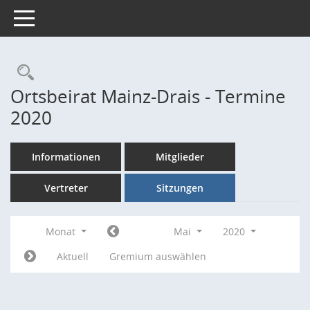
Toggle navigation
Rechercheauswahl
Ortsbeirat Mainz-Drais - Termine
2020
Informationen
Mitglieder
Vertreter
Sitzungen
Monat
Mai
2020
Aktuell
Gremium auswählen