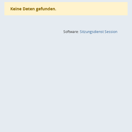
Keine Daten gefunden.
(Wird in
Software:
Sitzungsdienst
Session