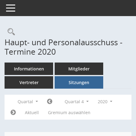
Toggle navigation
Rechercheauswahl
Haupt- und Personalausschuss -
Termine 2020
Informationen
Mitglieder
Vertreter
Sitzungen
Quartal
Quartal 4
2020
Aktuell
Gremium auswählen