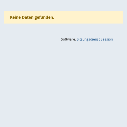
Keine Daten gefunden.
(Wird in
Software:
Sitzungsdienst
Session