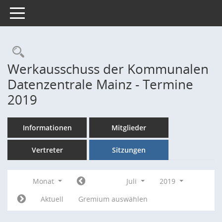
Toggle navigation
Rechercheauswahl
Werkausschuss der Kommunalen
Datenzentrale Mainz - Termine
2019
Informationen
Mitglieder
Vertreter
Sitzungen
Monat
Juli
2019
Aktuell
Gremium auswählen