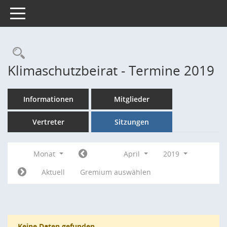
Toggle navigation
Rechercheauswahl
Klimaschutzbeirat - Termine 2019
Informationen
Mitglieder
Vertreter
Sitzungen
Monat
April
2019
Aktuell
Gremium auswählen
Keine Daten gefunden.