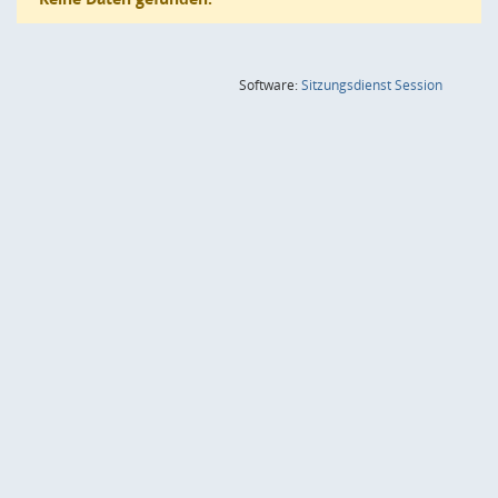
(Wird in
Software:
Sitzungsdienst
Session